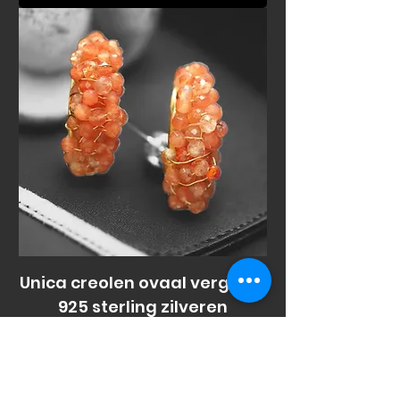
Unica creolen ovaal vergulde
925 sterling zilveren
Price
€79.00
Add to Cart