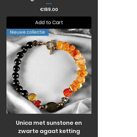
Price
€189.00
Add to Cart
Nieuwe collectie
Unica met sunstone en
zwarte agaat ketting