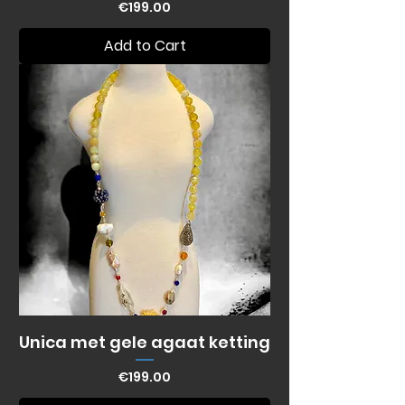
Price
€199.00
Add to Cart
Unica met gele agaat ketting
Price
€199.00