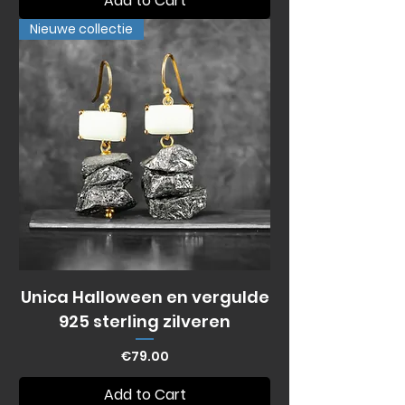
Add to Cart
Nieuwe collectie
Unica Halloween en vergulde
925 sterling zilveren
Price
€79.00
Add to Cart