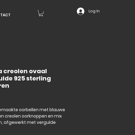
Log In
TACT
a creolen ovaal
lde 925 sterling
ren
Price
maakte oorbellen met blauwe
n creolen oorknoppen en mix
en, afgewerkt met vergulde
8 karaat over 925 sterling