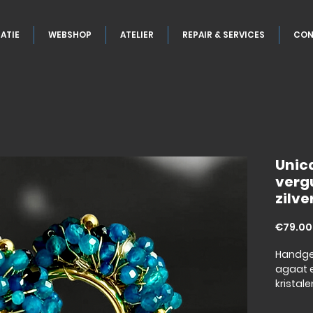
ATIE
WEBSHOP
ATELIER
REPAIR & SERVICES
CON
Unic
vergu
zilve
€79.00
Handge
agaat e
kristal
(goud 1