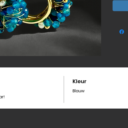
zilveren
Kleur
Blauw
ar!