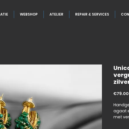
ATIE
WEBSHOP
ATELIER
REPAIR & SERVICES
CON
Unic
vergu
zilve
€79.00
Handge
agaat e
met ver
sterling