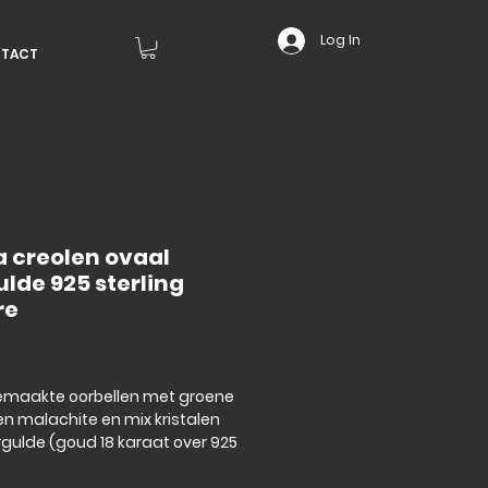
Log In
TACT
a creolen ovaal
lde 925 sterling
re
Price
maakte oorbellen met groene
n malachite en mix kristalen
gulde (goud 18 karaat over 925
 zilveren)