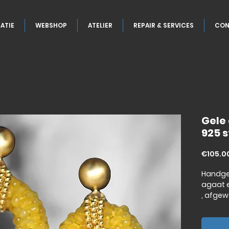
ATIE
WEBSHOP
ATELIER
REPAIR & SERVICES
CON
Gele
925 s
€105.0
Handge
agaat 
, afgew
karaat o