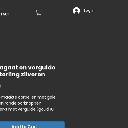
Log In
TACT
 agaat en vergulde
terling zilveren
Price
0
maakte oorbellen met gele
en ronde oorknoppen
erkt met vergulde (goud 18
ver 925 sterling zilveren)
Add to Cart