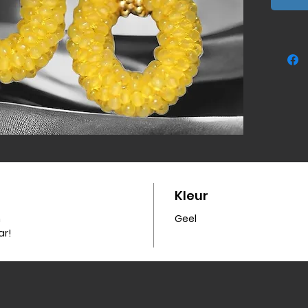
Kleur
m
Geel
ar!