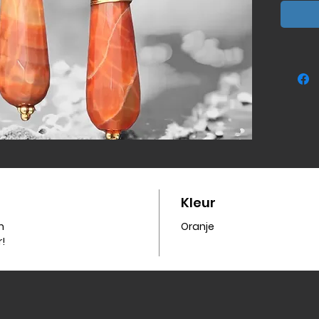
sterling
Kleur
m
Oranje
!