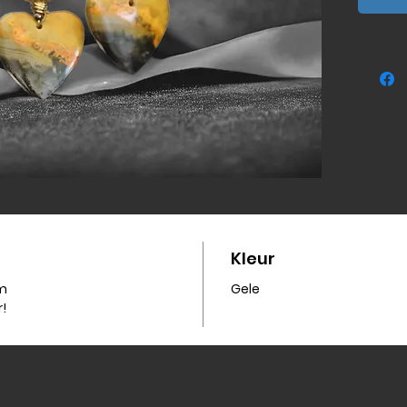
Kleur
cm
Gele
!