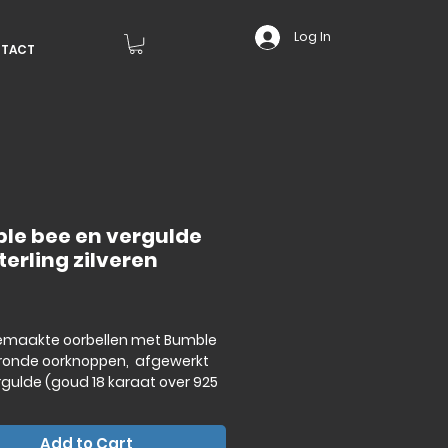
Log In
TACT
le bee en vergulde
terling zilveren
Price
maakte oorbellen met Bumble
 ronde oorknoppen, afgewerkt
gulde (goud 18 karaat over 925
 zilveren)
Add to Cart