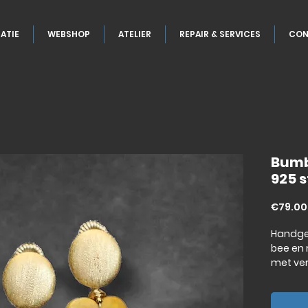
ATIE
WEBSHOP
ATELIER
REPAIR & SERVICES
CON
Bumb
925 s
€79.00
Handge
bee en
met ver
sterling