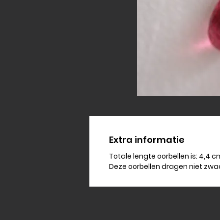
Extra informatie
Totale lengte oorbellen is: 4,4 
Deze oorbellen dragen niet zwa