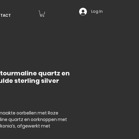
Log In
TACT
 tourmaline quartz en
lde sterling silver
Price
aakte oorbellen met Roze
ine quartz en oorknoppen met
irkonia’s, afgewerkt met
e (goud 18 karaat over sterling