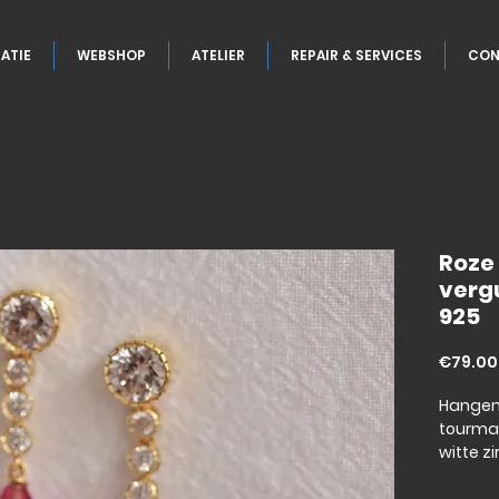
ATIE
WEBSHOP
ATELIER
REPAIR & SERVICES
CON
Roze
vergu
925
€79.00
Hangem
tourmal
witte z
verguld