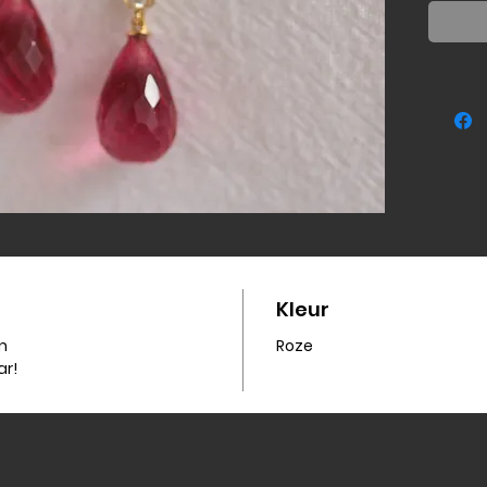
zilver 9
Kleur
cm
Roze
ar!