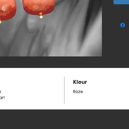
Kleur
m
Roze
ar!