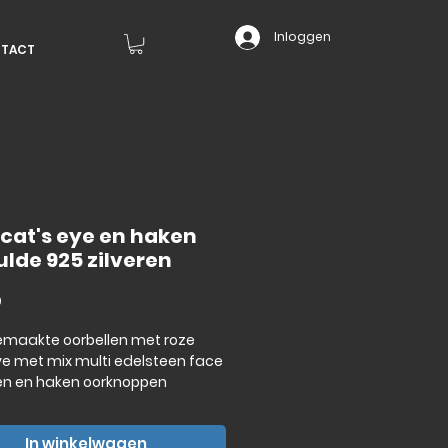
Inloggen
TACT
 cat's eye en haken
lde 925 zilveren
Prijs
0
maakte oorbellen met roze
ye met mix multi edelsteen face
en en haken oorknoppen
kt met vergulde (goud 18
ver 925 sterling zilveren)
In winkelwagen