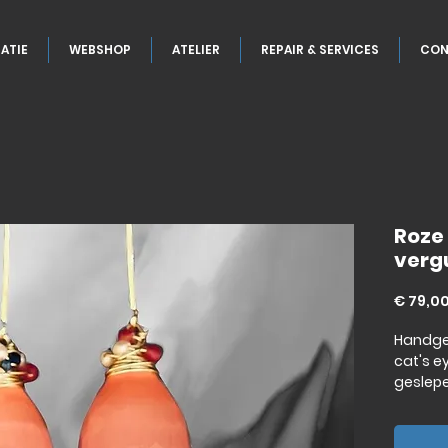
ATIE
WEBSHOP
ATELIER
REPAIR & SERVICES
CON
Roze
vergu
€ 79,0
Handge
cat's e
geslep
afgewer
karaat o