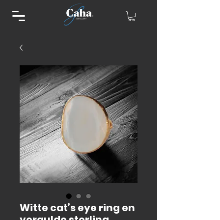
Witte cat’s eye ring en
vergulde sterling